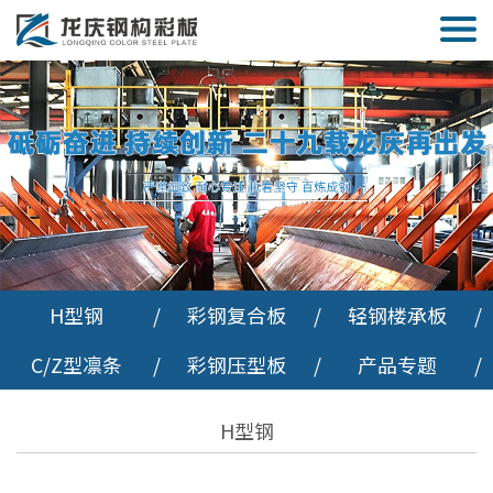
H型钢
/
彩钢复合板
/
轻钢楼承板
/
C/Z型凛条
/
彩钢压型板
/
产品专题
/
H型钢