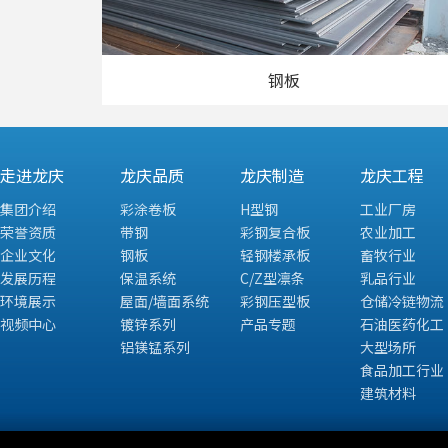
钢板
走进龙庆
龙庆品质
龙庆制造
龙庆工程
集团介绍
彩涂卷板
H型钢
工业厂房
荣誉资质
带钢
彩钢复合板
农业加工
企业文化
钢板
轻钢楼承板
畜牧行业
发展历程
保温系统
C/Z型凛条
乳品行业
环境展示
屋面/墙面系统
彩钢压型板
仓储冷链物流
视频中心
镀锌系列
产品专题
石油医药化工
铝镁锰系列
大型场所
食品加工行业
建筑材料