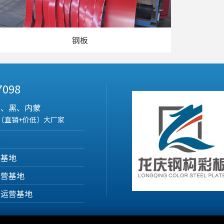
钢板
 7098
吉、黑、内蒙
〔直销+价低〕大厂家
部
营基地
运营基地
产运营基地