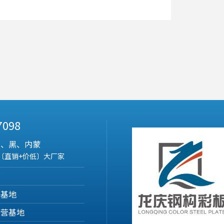
 7098
吉、黑、内蒙
〔直销+价低〕大厂家
部
营基地
运营基地