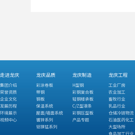
走进龙庆
龙庆品质
龙庆制造
龙庆工程
集团介绍
彩涂卷板
H型钢
工业厂房
荣誉资质
带钢
彩钢复合板
农业加工
企业文化
钢板
轻钢楼承板
畜牧行业
发展历程
保温系统
C/Z型凛条
乳品行业
环境展示
屋面/墙面系统
彩钢压型板
仓储冷链物流
视频中心
镀锌系列
产品专题
石油医药化工
铝镁锰系列
大型场所
食品加工行业