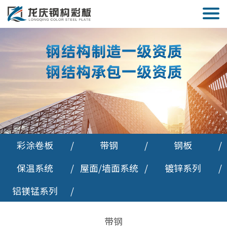
彩涂卷板
/
带钢
/
钢板
/
保温系统
/
屋面/墙面系统
/
镀锌系列
/
铝镁锰系列
/
带钢