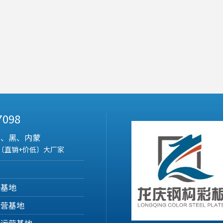
 7098
吉、黑、内蒙
〔直销+价低〕大厂家
部
营基地
运营基地