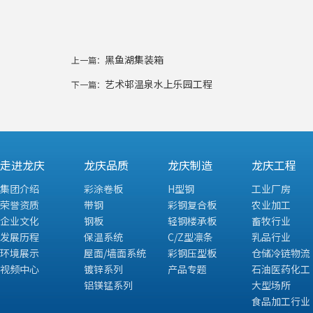
黑鱼湖集装箱
上一篇：
艺术邨温泉水上乐园工程
下一篇：
走进龙庆
龙庆品质
龙庆制造
龙庆工程
集团介绍
彩涂卷板
H型钢
工业厂房
荣誉资质
带钢
彩钢复合板
农业加工
企业文化
钢板
轻钢楼承板
畜牧行业
发展历程
保温系统
C/Z型凛条
乳品行业
环境展示
屋面/墙面系统
彩钢压型板
仓储冷链物流
视频中心
镀锌系列
产品专题
石油医药化工
铝镁锰系列
大型场所
食品加工行业