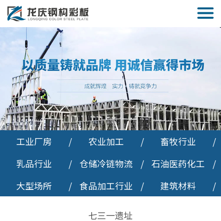
工业厂房
/
农业加工
/
畜牧行业
/
乳品行业
/
仓储冷链物流
/
石油医药化工
/
大型场所
/
食品加工行业
/
建筑材料
/
七三一遗址