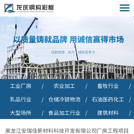
工业厂房
/
农业加工
/
畜牧行业
/
乳品行业
/
仓储冷链物流
/
石油医药化工
/
大型场所
/
食品加工行业
/
建筑材料
/
黑龙江安瑞佳新材料科技开发有限公司厂房工程项目